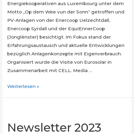
Energiekooperativen aus Luxembourg unter dem
Motto „Op dem Wee vun der Sonn“ getroffen und
PV-Anlagen von der Enercoop Uelzechtdall,
Enercoop Syrdall und der EquiEnnerCoop
(Jonglënster) besichtigt. Im Fokus stand der
Erfahrungsaustausch und aktuelle Entwicklungen
bezüglich Anlagenkonzepte mit Eigenverbrauch.
Organisiert wurde die Visite von Eurosolar in
Zusammenarbeit mit CELL. Media …
Op
Weiterlesen »
dem
Wee
vun
der
Newsletter 2023
Sonn