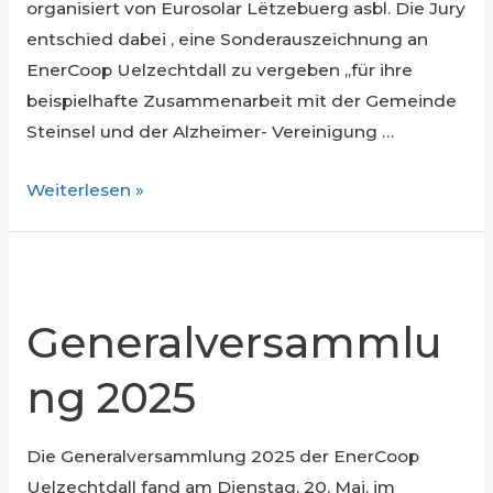
organisiert von Eurosolar Lëtzebuerg asbl. Die Jury
entschied dabei , eine Sonderauszeichnung an
EnerCoop Uelzechtdall zu vergeben „für ihre
beispielhafte Zusammenarbeit mit der Gemeinde
Steinsel und der Alzheimer- Vereinigung …
Solarpreis
Weiterlesen »
2025 :
Sonderauszeichnung
für
EnerCoop
Generalversammlu
Uelzechtdall
ng 2025
Die Generalversammlung 2025 der EnerCoop
Uelzechtdall fand am Dienstag, 20. Mai, im