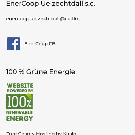
EnerCoop Uelzechtdall s.c.
enercoop-uelzechtdall@cell.lu
EnerCoop FB
100 % Grüne Energie
Free Charity Hosting by Kualo